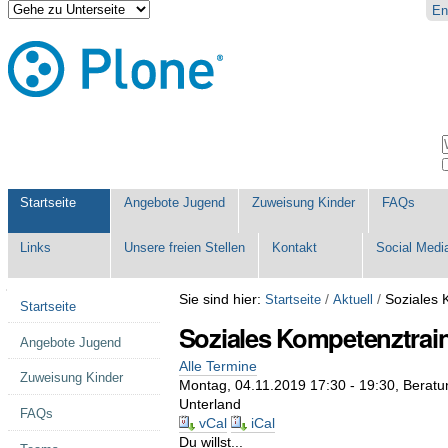
Direkt
Benutzerspezifische
En
zum
Werkzeuge
Inhalt
|
Direkt
zur
Navigation
Sektionen
W
E
Startseite
Angebote Jugend
Zuweisung Kinder
FAQs
Links
Unsere freien Stellen
Kontakt
Social Medi
Navigation
Sie sind hier:
/
/
Soziales 
Startseite
Aktuell
Startseite
Soziales Kompetenztrai
Angebote Jugend
Alle Termine
Zuweisung Kinder
Montag, 04.11.2019 17:30 - 19:30
, Beratu
Unterland
FAQs
vCal
iCal
Du willst...