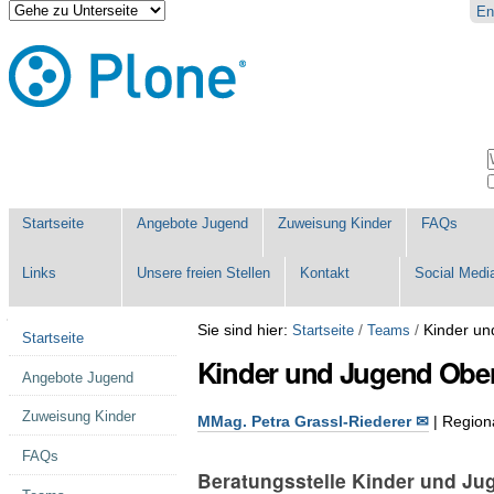
Direkt
Benutzerspezifische
En
zum
Werkzeuge
Inhalt
|
Direkt
zur
Navigation
Sektionen
W
E
Startseite
Angebote Jugend
Zuweisung Kinder
FAQs
Links
Unsere freien Stellen
Kontakt
Social Medi
Navigation
Sie sind hier:
/
/
Kinder un
Startseite
Teams
Startseite
Kinder und Jugend Obe
Angebote Jugend
Zuweisung Kinder
MMag. Petra Grassl-Riederer ✉
| Region
FAQs
Beratungsstelle Kinder und Ju