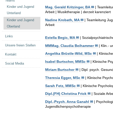
Teams
Kinder und Jugend
Mag. Gerald Kritzinger, BA ✉
| Teamleitu
Arbeit | Musiktherapie | derzeit karenziert
Unterland
Nadine Krobath, MA ✉
| Teamleitung Jug
Kinder und Jugend
Arbeit
Oberland
Links
Estella Begic, MA ✉
| Sozialpsychiatrisch
Unsere freien Stellen
MMMag. Claudia Beihammer ✉
| Klin.- 
Angelika Brüstle-Wild, MSc ✉
| Klinisch
Kontakt
Isabel Burtscher, MMSc ✉
| Klinische Ps
Social Media
Miriam Burtscher ✉
| Dipl. psych. Gesun
Theresia Egger, MSc ✉
| Klinische Psych
Sarah Fetz, MMSc ✉
| Klinische Psycholo
Dipl.(FH) Christina Frick ✉
| Soziale Arbe
Dipl.-Psych. Anna Ganahl ✉
| Psychologi
Jugendlichenpsychotherapie