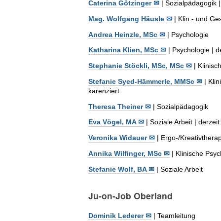
Caterina Götzinger ✉
| Sozialpädagogik 
Mag. Wolfgang Häusle ✉
| Klin.- und Ge
Andrea Heinzle, MSc ✉
| Psychologie
Katharina Klien, MSc ✉
| Psychologie | de
Stephanie Stöckli, MSc, MSc ✉
| Klinis
Stefanie Syed-Hämmerle, MMSc ✉
| Klin
karenziert
Theresa Theiner ✉
| Sozialpädagogik
Eva Vögel, MA ✉
| Soziale Arbeit | derzeit
Veronika Widauer ✉
| Ergo-/Kreativtherap
Annika Wilfinger, MSc ✉
| Klinische Psyc
Stefanie Wolf, BA ✉
| Soziale Arbeit
Ju-on-Job Oberland
Dominik Lederer ✉
| Teamleitung