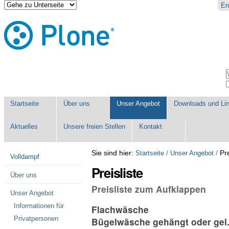
Direkt
Benutzerspezifische
En
zum
Werkzeuge
Inhalt
|
Direkt
zur
Navigation
Sektionen
W
E
Startseite
Über uns
Unser Angebot
Downloads und Li
Aktuelles
Unsere freien Stellen
Kontakt
Navigation
Sie sind hier:
/
/
Pre
Startseite
Unser Angebot
Volldampf
Preisliste
Über uns
Preisliste zum Aufklappen
Unser Angebot
Informationen für
Flachwäsche
Privatpersonen
Bügelwäsche gehängt oder gel. 