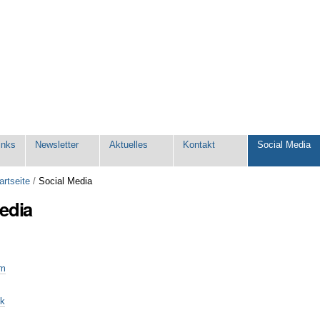
inks
Newsletter
Aktuelles
Kontakt
Social Media
artseite
/
Social Media
edia
am
k