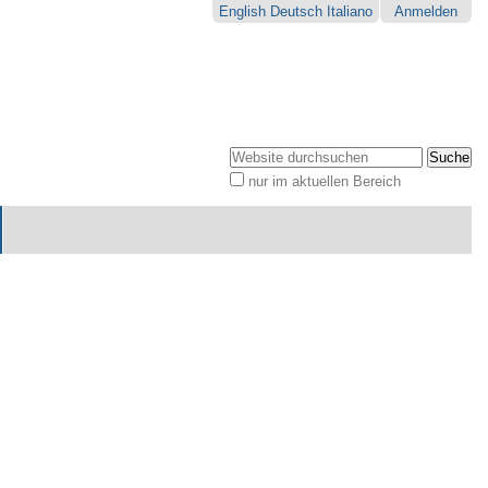
English
Deutsch
Italiano
Anmelden
Website durchsuchen
nur im aktuellen Bereich
Erweiterte
Suche…