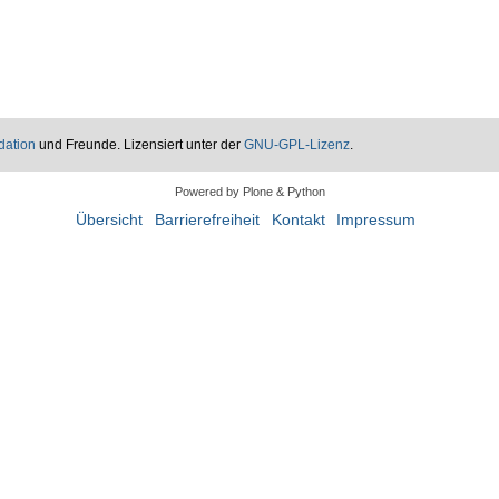
dation
und Freunde. Lizensiert unter der
GNU-GPL-Lizenz
.
Powered by Plone & Python
Übersicht
Barrierefreiheit
Kontakt
Impressum