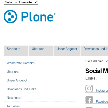
Direkt
Benutzerspezifische
zum
Werkzeuge
Inhalt
|
Direkt
zur
Navigation
Sektionen
Startseite
Über uns
Unser Angebot
Downloads und L
Navigation
Sie sind hier:
St
Werkstätte Dornbirn
Social M
Über uns
Links:
Unser Angebot
Downloads und Links
Instagr
Newsletter
Faceboo
Aktuelles