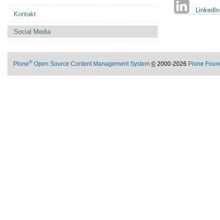
LinkedIn
Kontakt
Social Media
®
Plone
Open Source Content Management System
©
2000-2026
Plone Foun