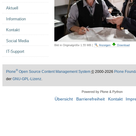
Aktuell
Information
Kontakt
Social Media
Bild in Originalgröße
1.55 MB
|
Anzeigen
Download
IT-Support
®
Plone
Open Source Content Management System
©
2000-2026
Plone Found
der
GNU-GPL-Lizenz
.
Powered by Plone & Python
Übersicht
Barrierefreiheit
Kontakt
Impr