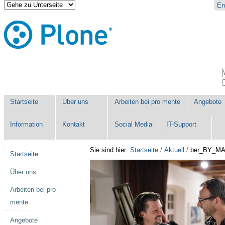
Direkt
Benutzerspezifische
En
zum
Werkzeuge
Inhalt
|
Direkt
zur
Navigation
Sektionen
W
E
Startseite
Über uns
Arbeiten bei pro mente
Angebote
Information
Kontakt
Social Media
IT-Support
Navigation
Sie sind hier:
Startseite
/
Aktuell
/
ber_BY_MA
Startseite
Über uns
Arbeiten bei pro
mente
Angebote