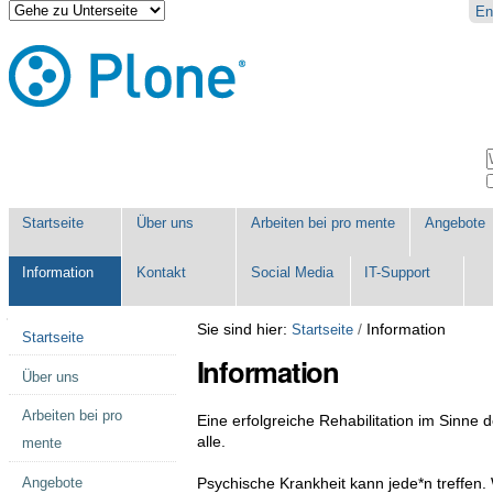
Direkt
Benutzerspezifische
En
zum
Werkzeuge
Inhalt
|
Direkt
zur
Navigation
Sektionen
W
E
Startseite
Über uns
Arbeiten bei pro mente
Angebote
Information
Kontakt
Social Media
IT-Support
Navigation
Sie sind hier:
/
Information
Startseite
Startseite
Information
Über uns
Arbeiten bei pro
Eine erfolgreiche Rehabilitation im Sinne d
alle.
mente
Angebote
Psychische Krankheit kann jede*n treffen. 