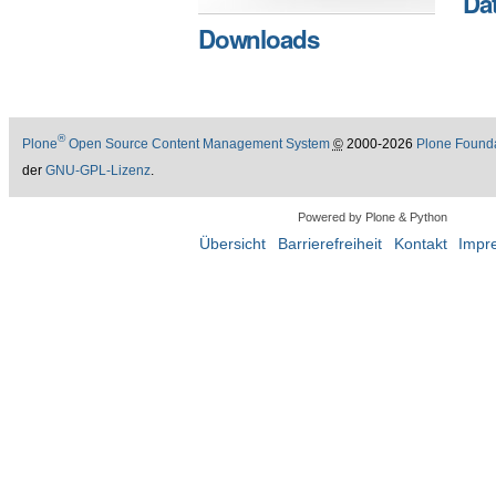
Da
Downloads
®
Plone
Open Source Content Management System
©
2000-2026
Plone Found
der
GNU-GPL-Lizenz
.
Powered by Plone & Python
Übersicht
Barrierefreiheit
Kontakt
Impr