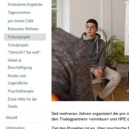
Ambulante Angebote
Tageszentren
pro mente Café
Betreutes Wohnen
Polizeiprojekt
Schulprojekt
"Verrückt? Na und!"
Arbeit &
Beschäftigung
Kinder und
Jugendliche
Psychotherapie
Erste Hilfe für die
Seele
Seit mehreren Jahren organisiert die pro
Aktuell
den Trialogpartnern <omnibus> und HPE da
Information
Ziel des Projektes ist es, über psychische