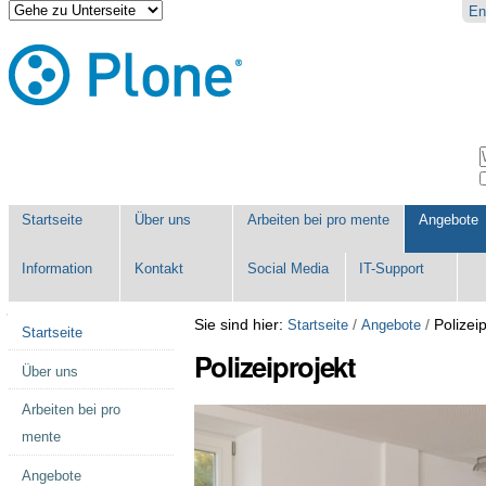
Direkt
Benutzerspezifische
En
zum
Werkzeuge
Inhalt
|
Direkt
zur
Navigation
Sektionen
W
E
Startseite
Über uns
Arbeiten bei pro mente
Angebote
Information
Kontakt
Social Media
IT-Support
Navigation
Sie sind hier:
/
/
Polizeip
Startseite
Angebote
Startseite
Polizeiprojekt
Über uns
Arbeiten bei pro
mente
Angebote