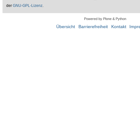
der
GNU-GPL-Lizenz
.
Powered by Plone & Python
Übersicht
Barrierefreiheit
Kontakt
Impr