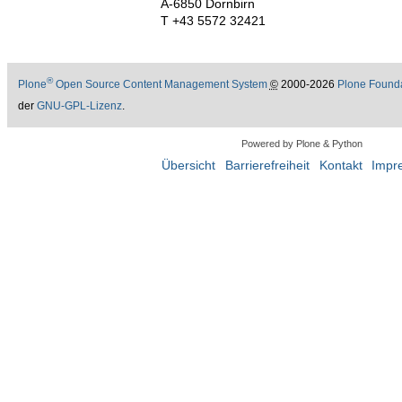
A-6850 Dornbirn
T +43 5572 32421
®
Plone
Open Source Content Management System
©
2000-2026
Plone Found
der
GNU-GPL-Lizenz
.
Powered by Plone & Python
Übersicht
Barrierefreiheit
Kontakt
Impr