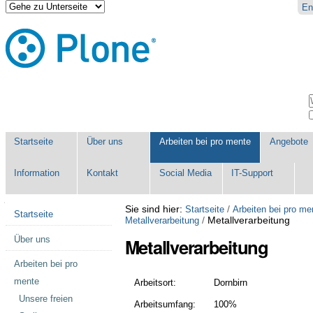
Direkt
Benutzerspezifische
En
zum
Werkzeuge
Inhalt
|
Direkt
zur
Navigation
Sektionen
W
E
Startseite
Über uns
Arbeiten bei pro mente
Angebote
Information
Kontakt
Social Media
IT-Support
Navigation
Sie sind hier:
/
Startseite
Arbeiten bei pro me
Startseite
/
Metallverarbeitung
Metallverarbeitung
Über uns
Metallverarbeitung
Arbeiten bei pro
mente
Arbeitsort:
Dornbirn
Unsere freien
Arbeitsumfang:
100%