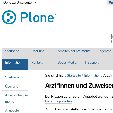
Direkt
Benutzerspezifische
En
zum
Werkzeuge
Inhalt
|
Direkt
zur
Navigation
Sektionen
W
E
Startseite
Über uns
Arbeiten bei pro mente
Angebote
Information
Kontakt
Social Media
IT-Support
Navigation
Sie sind hier:
/
/
Ärzt*
Startseite
Information
Startseite
Ärzt*innen und Zuweise
Über uns
Arbeiten bei pro
Bei Fragen zu unserem Angebot wenden Si
Beratungsstellen
.
mente
Zum Download stellen wir Ihnen gerne fol
Angebote