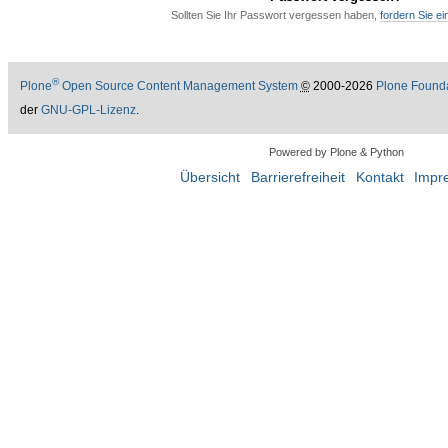
Sollten Sie Ihr Passwort vergessen haben,
fordern Sie e
®
Plone
Open Source Content Management System
©
2000-2026
Plone Found
der
GNU-GPL-Lizenz
.
Powered by Plone & Python
Übersicht
Barrierefreiheit
Kontakt
Impr