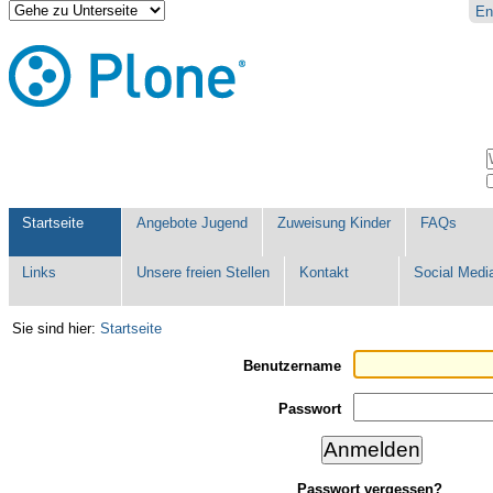
Direkt
Benutzerspezifische
En
zum
Werkzeuge
Inhalt
|
Direkt
zur
Navigation
Sektionen
W
E
Startseite
Angebote Jugend
Zuweisung Kinder
FAQs
Links
Unsere freien Stellen
Kontakt
Social Medi
Sie sind hier:
Startseite
Benutzername
Passwort
Passwort vergessen?