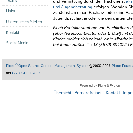
Teams
und Vermittlung durch den Fachdienst
aks
und Jugendberatung
erfolgen. Wenden Sie 
Links
zunächst an einen Facharzt oder eine Fach
Jugendpsychiatrie oder die genannten Stel
Unsere freien Stellen
Nach Kontaktaufnahme von Fachkräften de
Kontakt
(über Anrufbeantworter oder E-Mail) mit 
Kinder meldet sich zeitnah ein/e Mitarbei
Social Media
bei Ihnen zurück.
T +43 (5572) 394322 l F
®
Plone
Open Source Content Management System
©
2000-2026
Plone Found
der
GNU-GPL-Lizenz
.
Powered by Plone & Python
Übersicht
Barrierefreiheit
Kontakt
Impr