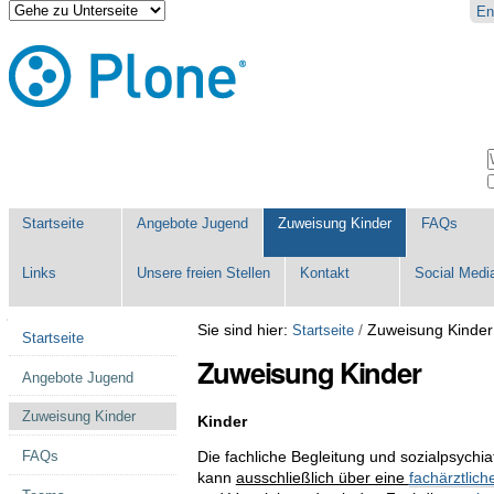
Direkt
Benutzerspezifische
En
zum
Werkzeuge
Inhalt
|
Direkt
zur
Navigation
Sektionen
W
E
Startseite
Angebote Jugend
Zuweisung Kinder
FAQs
Links
Unsere freien Stellen
Kontakt
Social Medi
Navigation
Sie sind hier:
/
Zuweisung Kinder
Startseite
Startseite
Zuweisung Kinder
Angebote Jugend
Zuweisung Kinder
Kinder
Die fachliche Begleitung und sozialpsychia
FAQs
kann
ausschließlich über eine
fachärztlic