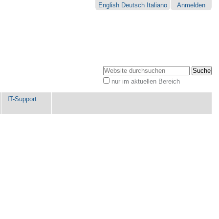
English
Deutsch
Italiano
Anmelden
Website durchsuchen
nur im aktuellen Bereich
Erweiterte
Suche…
IT-Support