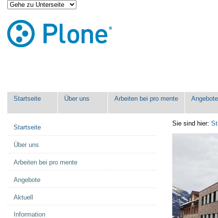
Direkt
Benutzerspezifische
zum
Werkzeuge
Inhalt
|
Direkt
zur
Navigation
Sektionen
Startseite
Über uns
Arbeiten bei pro mente
Angebot
Navigation
Sie sind hier:
St
Startseite
Über uns
Arbeiten bei pro mente
Angebote
Aktuell
Information