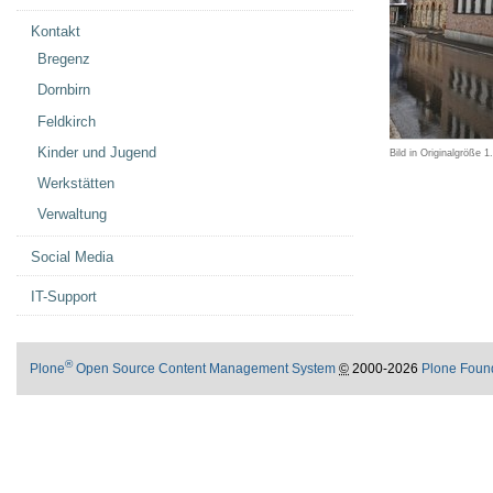
Kontakt
Bregenz
Dornbirn
Feldkirch
Kinder und Jugend
Bild in Originalgröße
1
Werkstätten
Verwaltung
Social Media
IT-Support
®
Plone
Open Source Content Management System
©
2000-2026
Plone Foun