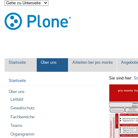
Direkt
Benutzerspezifische
zum
Werkzeuge
Inhalt
|
Direkt
zur
Navigation
Sektionen
Startseite
Über uns
Arbeiten bei pro mente
Angebot
Navigation
Sie sind hier:
St
Startseite
Über uns
Leitbild
Gewaltschutz
Fachbereiche
Teams
Organigramm