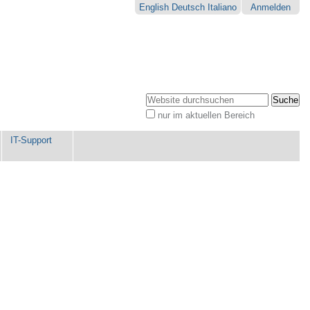
English
Deutsch
Italiano
Anmelden
Website durchsuchen
nur im aktuellen Bereich
Erweiterte
Suche…
IT-Support