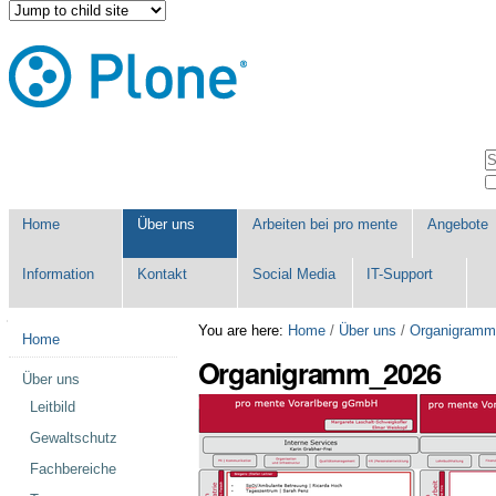
Skip
Personal
to
tools
content.
|
Skip
to
navigation
Navigation
S
A
S
Home
Über uns
Arbeiten bei pro mente
Angebote
Information
Kontakt
Social Media
IT-Support
Navigation
You are here:
Home
/
Über uns
/
Organigramm
Home
Organigramm_2026
Über uns
Leitbild
Gewaltschutz
Fachbereiche