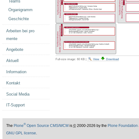
Teams
Organigramm
Geschichte
Arbeiten bei pro
mente
Angebote
Full-size image:
60 KB
|
View
Download
Aktuell
Information
Kontakt
Social Media
IT-Support
®
The
Plone
Open Source CMS/WCM
is
©
2000-2026 by the
Plone Foundation
GNU GPL license
.