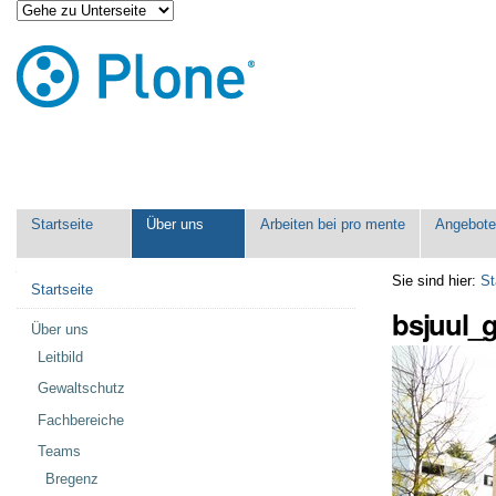
Direkt
Benutzerspezifische
zum
Werkzeuge
Inhalt
|
Direkt
zur
Navigation
Sektionen
Startseite
Über uns
Arbeiten bei pro mente
Angebot
Navigation
Sie sind hier:
St
Startseite
bsjuul_
Über uns
Leitbild
Gewaltschutz
Fachbereiche
Teams
Bregenz