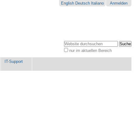
English
Deutsch
Italiano
Anmelden
Website durchsuchen
nur im aktuellen Bereich
Erweiterte
Suche…
IT-Support