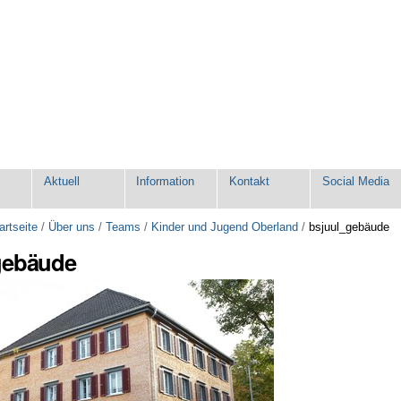
e
Aktuell
Information
Kontakt
Social Media
artseite
/
Über uns
/
Teams
/
Kinder und Jugend Oberland
/
bsjuul_gebäude
gebäude