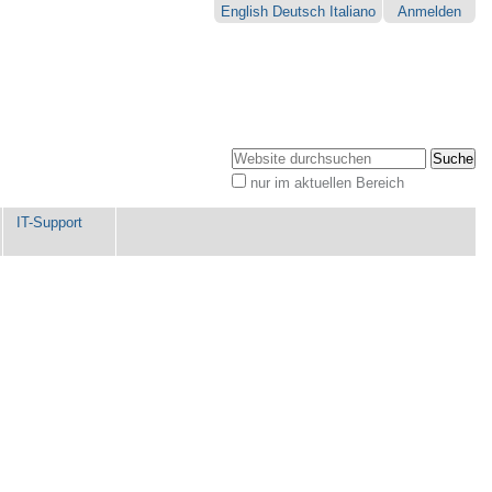
English
Deutsch
Italiano
Anmelden
Website durchsuchen
nur im aktuellen Bereich
Erweiterte
Suche…
IT-Support