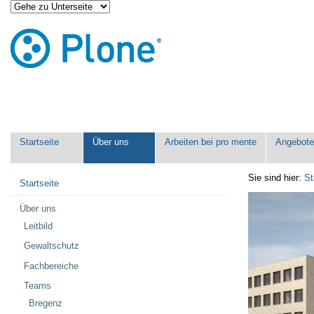
Direkt
Benutzerspezifische
zum
Werkzeuge
Inhalt
|
Direkt
zur
Navigation
Sektionen
Startseite
Über uns
Arbeiten bei pro mente
Angebot
Navigation
Sie sind hier:
St
Startseite
Über uns
Leitbild
Gewaltschutz
Fachbereiche
Teams
Bregenz