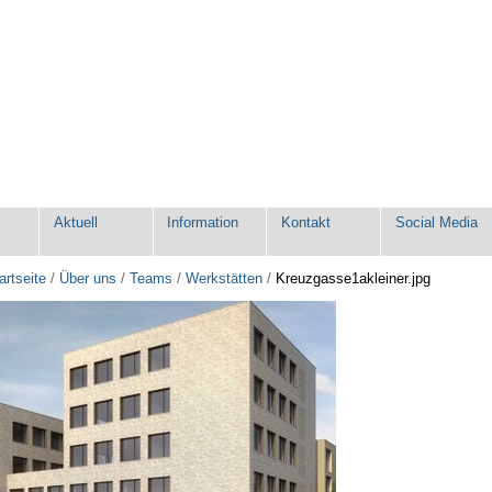
e
Aktuell
Information
Kontakt
Social Media
artseite
/
Über uns
/
Teams
/
Werkstätten
/
Kreuzgasse1akleiner.jpg