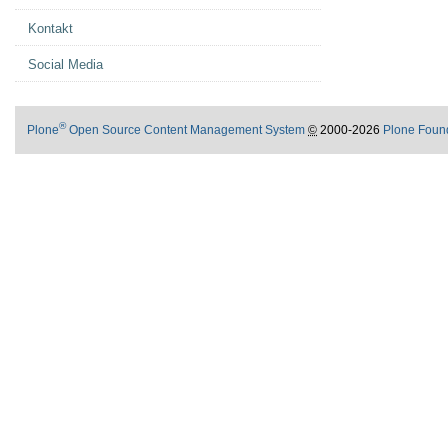
Kontakt
Social Media
®
Plone
Open Source Content Management System
©
2000-2026
Plone Foun