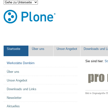
Direkt
Benutzerspezifische
zum
Werkzeuge
Inhalt
|
Direkt
zur
Navigation
Sektionen
Startseite
Über uns
Unser Angebot
Downloads und L
Navigation
Sie sind hier:
St
Werkstätte Dornbirn
Über uns
Unser Angebot
Downloads und Links
Bild in Originalgröße
5
Newsletter
Aktuelles