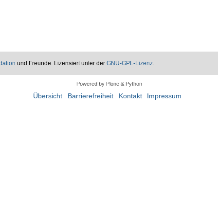
dation
und Freunde. Lizensiert unter der
GNU-GPL-Lizenz
.
Powered by Plone & Python
Übersicht
Barrierefreiheit
Kontakt
Impressum