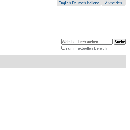
English
Deutsch
Italiano
Anmelden
Website durchsuchen
nur im aktuellen Bereich
Erweiterte
Suche…