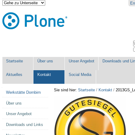
Direkt
Benutzerspezifische
En
zum
Werkzeuge
Inhalt
|
Direkt
zur
Navigation
Sektionen
W
E
Startseite
Über uns
Unser Angebot
Downloads und Li
Aktuelles
Kontakt
Social Media
Navigation
Sie sind hier:
Startseite
/
Kontakt
/
2013GS_Lo
Werkstätte Dornbirn
Über uns
Unser Angebot
Downloads und Links