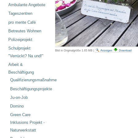
Ambulante Angebote
Tageszentren
pro mente Café
Betreutes Wohnen
Polizeiprojekt
Schulprojekt
Bild in Originalgröße
1.65 MB
|
Anzeigen
Download
"Verrückt? Na und!"
Arbeit &
Beschäftigung
Qualifizierungsmaßnahme
Beschäftigungsprojekte
Ju-on-Job
Domino
Green Care
Inklusions Projekt -
Naturwerkstatt