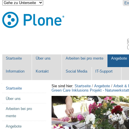
Direkt
Benutzerspezifische
En
zum
Werkzeuge
Inhalt
|
Direkt
zur
Navigation
Sektionen
W
E
Startseite
Über uns
Arbeiten bei pro mente
Angebote
Information
Kontakt
Social Media
IT-Support
Navigation
Sie sind hier:
Startseite
/
Angebote
/
Arbeit &
Startseite
Green Care Inklusions Projekt - Naturwerkstat
Über uns
Arbeiten bei pro
mente
Angebote