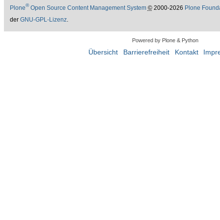
®
Plone
Open Source Content Management System
©
2000-2026
Plone Found
der
GNU-GPL-Lizenz
.
Powered by Plone & Python
Übersicht
Barrierefreiheit
Kontakt
Impr