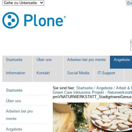
Direkt
Benutzerspezifische
En
zum
Werkzeuge
Inhalt
|
Direkt
zur
Navigation
Sektionen
W
E
Startseite
Über uns
Arbeiten bei pro mente
Angebote
Information
Kontakt
Social Media
IT-Support
Navigation
Sie sind hier:
Startseite
/
Angebote
/
Arbeit &
Startseite
Green Care Inklusions Projekt - Naturwerkstat
pmVNATURWERKSTATT_StadtgrtnereiGenussj
Über uns
Arbeiten bei pro
mente
Angebote