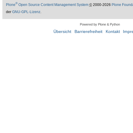
®
Plone
Open Source Content Management System
©
2000-2026
Plone Found
der
GNU-GPL-Lizenz
.
Powered by Plone & Python
Übersicht
Barrierefreiheit
Kontakt
Impr