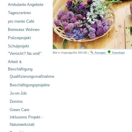
Ambulante Angebote
Tageszentren
pro mente Café
Betreutes Wohnen
Polizeiprojekt
Schulprojekt
"Verrückt? Na und!"
Bild in Originalgröße
829 KB
|
Anzeigen
Download
Arbeit &
Beschäftigung
Qualifizierungsmaßnahme
Beschäftigungsprojekte
Ju-on-Job
Domino
Green Care
Inklusions Projekt -
Naturwerkstatt