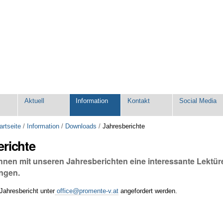
e
Aktuell
Information
Kontakt
Social Media
artseite
/
Information
/
Downloads
/
Jahresberichte
erichte
 Ihnen mit unseren Jahresberichten eine interessante Lektü
ngen.
 Jahresbericht
unter
office@promente-v.at
angefordert werden.