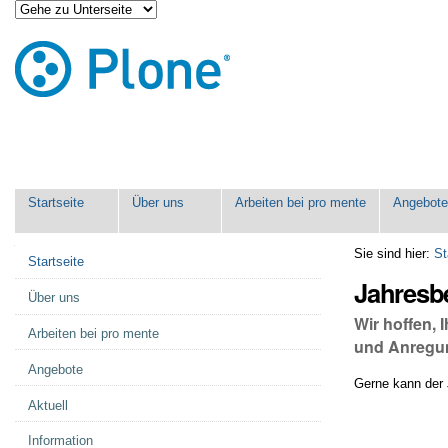
Direkt
Benutzerspezifische
zum
Werkzeuge
Inhalt
|
Direkt
zur
Navigation
Sektionen
Startseite
Über uns
Arbeiten bei pro mente
Angebot
Navigation
Sie sind hier:
St
Startseite
Jahresb
Über uns
Wir hoffen,
Arbeiten bei pro mente
und Anregu
Angebote
Gerne kann der
Aktuell
Information