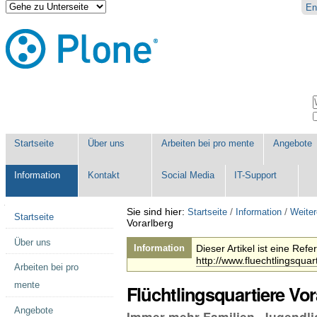
Direkt
Benutzerspezifische
En
zum
Werkzeuge
Inhalt
|
Direkt
zur
Navigation
Sektionen
W
E
Startseite
Über uns
Arbeiten bei pro mente
Angebote
Information
Kontakt
Social Media
IT-Support
Navigation
Sie sind hier:
/
/
Startseite
Information
Weiter
Startseite
Vorarlberg
Über uns
Information
Dieser Artikel ist eine Refe
http://www.fluechtlingsquart
Arbeiten bei pro
mente
Flüchtlingsquartiere Vor
Angebote
Immer mehr Familien, Jugendli