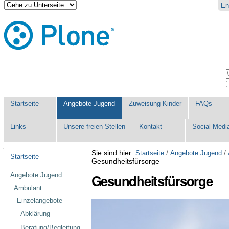
Direkt
Benutzerspezifische
En
zum
Werkzeuge
Inhalt
|
Direkt
zur
Navigation
Sektionen
W
E
Startseite
Angebote Jugend
Zuweisung Kinder
FAQs
Links
Unsere freien Stellen
Kontakt
Social Medi
Navigation
Sie sind hier:
/
/
Startseite
Angebote Jugend
Startseite
Gesundheitsfürsorge
Angebote Jugend
Gesundheitsfürsorge
Ambulant
Einzelangebote
Abklärung
Beratung/Begleitung