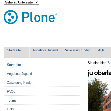
Direkt
Benutzerspezifische
zum
Werkzeuge
Inhalt
|
Direkt
zur
Navigation
Sektionen
Startseite
Angebote Jugend
Zuweisung Kinder
FAQs
Navigation
Sie sind hier:
St
Startseite
ju oberl
Angebote Jugend
Zuweisung Kinder
FAQs
Teams
Links