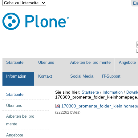
Direkt
Benutzerspezifische
En
zum
Werkzeuge
Inhalt
|
Direkt
zur
Navigation
Sektionen
W
E
Startseite
Über uns
Arbeiten bei pro mente
Angebote
Information
Kontakt
Social Media
IT-Support
Navigation
Sie sind hier:
/
/
Startseite
Information
Downl
Startseite
170309_promente_folder_kleinhomepage.
Über uns
170309_promente_folder_klein homep
(222262 bytes)
Arbeiten bei pro
mente
Angebote