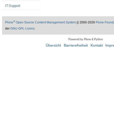
IT-Support
®
Plone
Open Source Content Management System
©
2000-2026
Plone Found
der
GNU-GPL-Lizenz
.
Powered by Plone & Python
Übersicht
Barrierefreiheit
Kontakt
Impr