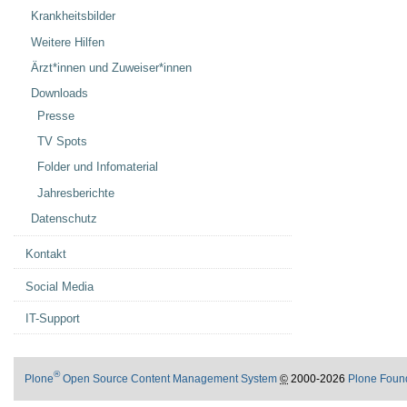
Krankheitsbilder
Weitere Hilfen
Ärzt*innen und Zuweiser*innen
Downloads
Presse
TV Spots
Folder und Infomaterial
Jahresberichte
Datenschutz
Kontakt
Social Media
IT-Support
®
Plone
Open Source Content Management System
©
2000-2026
Plone Foun