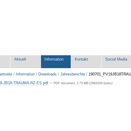
e
Aktuell
Information
Kontakt
Social Media
artseite
/
Information
/
Downloads
/
Jahresberichte
/
190701_PV19JB18TRA
9-JB18-TRAUMA-RZ-ES.pdf
— PDF document, 2.73 MB (2862026 bytes)