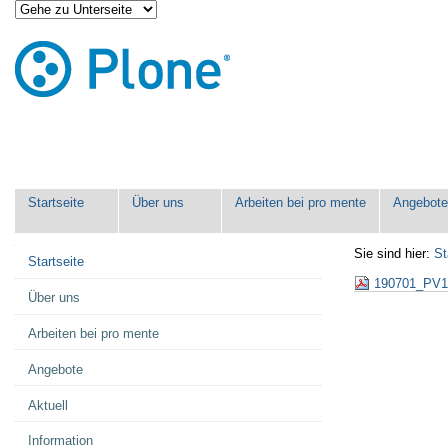
Direkt
Benutzerspezifische
zum
Werkzeuge
Inhalt
|
Direkt
zur
Navigation
Sektionen
Startseite
Über uns
Arbeiten bei pro mente
Angebot
Navigation
Sie sind hier:
St
Startseite
190701_PV1
Über uns
Arbeiten bei pro mente
Angebote
Aktuell
Information