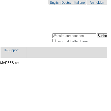
English
Deutsch
Italiano
Anmelden
Website durchsuchen
nur im aktuellen Bereich
Erweiterte
Suche…
IT-Support
UMARZES.pdf