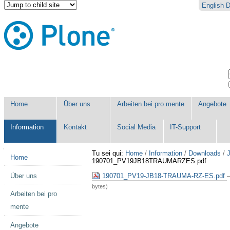
Salta
Strumenti
English
D
ai
personali
contenuti.
|
Salta
alla
navigazione
Sezioni
Home
Über uns
Arbeiten bei pro mente
Angebote
Information
Kontakt
Social Media
IT-Support
Navigazione
Tu sei qui:
Home
/
Information
/
Downloads
/
J
Home
190701_PV19JB18TRAUMARZES.pdf
Über uns
190701_PV19-JB18-TRAUMA-RZ-ES.pdf
—
bytes)
Arbeiten bei pro
mente
Angebote