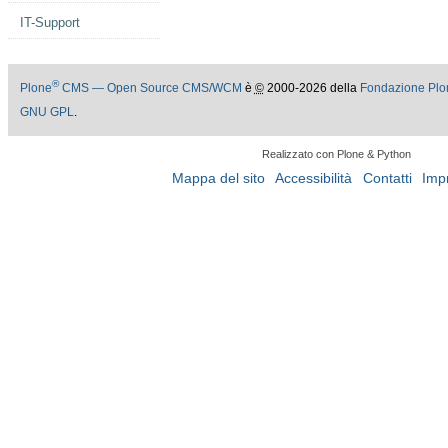
IT-Support
®
Plone
CMS — Open Source CMS/WCM
è
©
2000-2026 della
Fondazione Plo
GNU GPL
.
Realizzato con Plone & Python
Mappa del sito
Accessibilità
Contatti
Imp