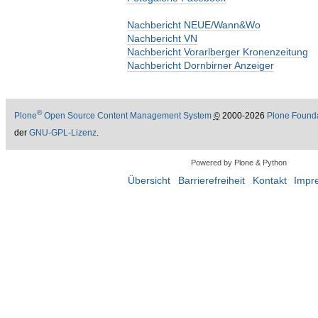
Nachbericht NEUE/Wann&Wo
Nachbericht VN
Nachbericht Vorarlberger Kronenzeitung
Nachbericht Dornbirner Anzeiger
®
Plone
Open Source Content Management System
©
2000-2026
Plone Found
der
GNU-GPL-Lizenz
.
Powered by Plone & Python
Übersicht
Barrierefreiheit
Kontakt
Impr