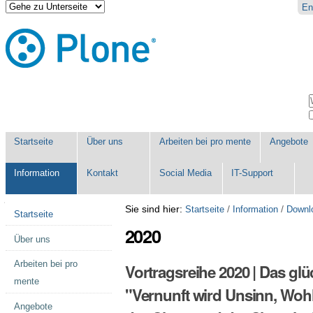
Direkt
Benutzerspezifische
En
zum
Werkzeuge
Inhalt
|
Direkt
zur
Navigation
Sektionen
W
E
Startseite
Über uns
Arbeiten bei pro mente
Angebote
Information
Kontakt
Social Media
IT-Support
Navigation
Sie sind hier:
/
/
Startseite
Information
Downl
Startseite
2020
Über uns
Arbeiten bei pro
Vortragsreihe 2020 | Das glü
mente
"Vernunft wird Unsinn, Wohlta
Angebote