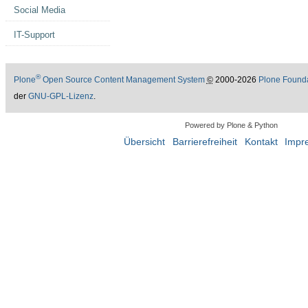
Social Media
IT-Support
®
Plone
Open Source Content Management System
©
2000-2026
Plone Found
der
GNU-GPL-Lizenz
.
Powered by Plone & Python
Übersicht
Barrierefreiheit
Kontakt
Impr