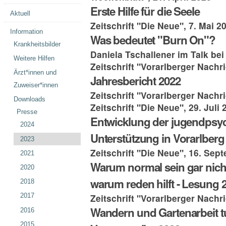
Erste Hilfe für die Seele
Aktuell
Zeitschrift "Die Neue", 7. Mai 2
Information
Was bedeutet "Burn On"?
Krankheitsbilder
Daniela Tschallener im Talk bei
Weitere Hilfen
Zeitschrift "Vorarlberger Nachri
Ärzt*innen und
Jahresbericht 2022
Zuweiser*innen
Zeitschrift "Vorarlberger Nachri
Downloads
Zeitschrift "Die Neue", 29. Juli 
Presse
Entwicklung der jugendpsyc
2024
Unterstützung in Vorarlberg
2023
Zeitschrift "Die Neue", 16. Sep
2021
Warum normal sein gar nicht 
2020
warum reden hilft - Lesung 
2018
Zeitschrift "Vorarlberger Nachr
2017
Wandern und Gartenarbeit tu
2016
2015