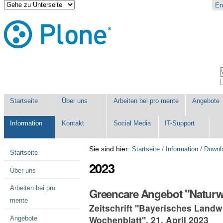
Direkt
Benutzerspezifische
En
zum
Werkzeuge
Inhalt
|
Direkt
zur
Navigation
Sektionen
W
E
Startseite
Über uns
Arbeiten bei pro mente
Angebote
Information
Kontakt
Social Media
IT-Support
Navigation
Sie sind hier:
/
/
Startseite
Information
Downl
Startseite
2023
Über uns
Arbeiten bei pro
Greencare Angebot "Naturwe
mente
Zeitschrift "Bayerisches Landwi
Wochenblatt", 21. April 2023
Angebote