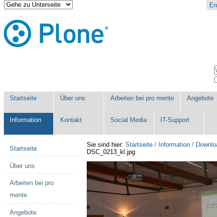
Direkt
Benutzerspezifische
En
zum
Werkzeuge
Inhalt
|
Direkt
zur
Navigation
Sektionen
W
E
Startseite
Über uns
Arbeiten bei pro mente
Angebote
Information
Kontakt
Social Media
IT-Support
Navigation
Sie sind hier:
Startseite
/
Information
/
Downlo
Startseite
DSC_0213_kl.jpg
Über uns
Arbeiten bei pro
mente
Angebote