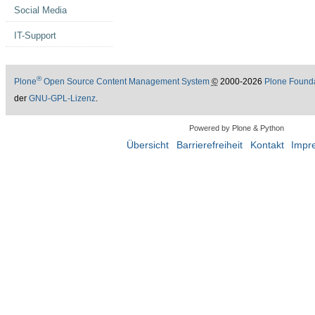
Social Media
IT-Support
®
Plone
Open Source Content Management System
©
2000-2026
Plone Found
der
GNU-GPL-Lizenz
.
Powered by Plone & Python
Übersicht
Barrierefreiheit
Kontakt
Impr