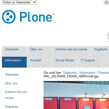
Direkt
Benutzerspezifische
En
zum
Werkzeuge
Inhalt
|
Direkt
zur
Navigation
Sektionen
W
E
Startseite
Über uns
Arbeiten bei pro mente
Angebote
Information
Kontakt
Social Media
IT-Support
Navigation
Sie sind hier:
Startseite
/
Information
/
Downlo
Startseite
IMG_20170409_135435_HDRSmall.jpg
Über uns
Arbeiten bei pro
mente
Angebote