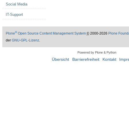
Social Media
IT-Support
®
Plone
Open Source Content Management System
©
2000-2026
Plone Found
der
GNU-GPL-Lizenz
.
Powered by Plone & Python
Übersicht
Barrierefreiheit
Kontakt
Impr