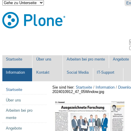
Direkt
Benutzerspezifische
En
zum
Werkzeuge
Inhalt
|
Direkt
zur
Navigation
Sektionen
W
E
Startseite
Über uns
Arbeiten bei pro mente
Angebote
Information
Kontakt
Social Media
IT-Support
Navigation
Sie sind hier:
Startseite
/
Information
/
Downlo
Startseite
2024010912_47_05Window.jpg
Über uns
Arbeiten bei pro
mente
Angebote