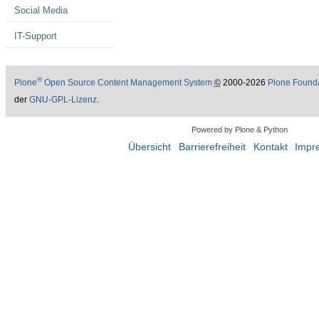
Social Media
IT-Support
®
Plone
Open Source Content Management System
©
2000-2026
Plone Found
der
GNU-GPL-Lizenz
.
Powered by Plone & Python
Übersicht
Barrierefreiheit
Kontakt
Impr