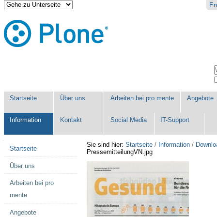
Direkt
Benutzerspezifische
En
zum
Werkzeuge
Inhalt
|
Direkt
zur
Navigation
Sektionen
W
E
Startseite
Über uns
Arbeiten bei pro mente
Angebote
Information
Kontakt
Social Media
IT-Support
Navigation
Sie sind hier:
Startseite
/
Information
/
Downlo
Startseite
PressemitteilungVN.jpg
Über uns
Arbeiten bei pro
mente
Angebote