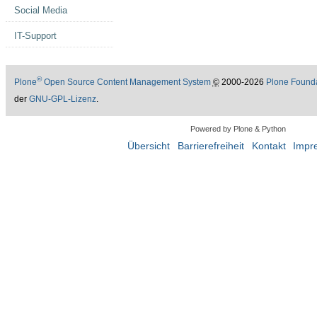
Social Media
IT-Support
®
Plone
Open Source Content Management System
©
2000-2026
Plone Found
der
GNU-GPL-Lizenz
.
Powered by Plone & Python
Übersicht
Barrierefreiheit
Kontakt
Impr