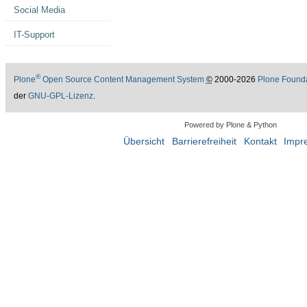
Social Media
IT-Support
®
Plone
Open Source Content Management System
©
2000-2026
Plone Found
der
GNU-GPL-Lizenz
.
Powered by Plone & Python
Übersicht
Barrierefreiheit
Kontakt
Impr