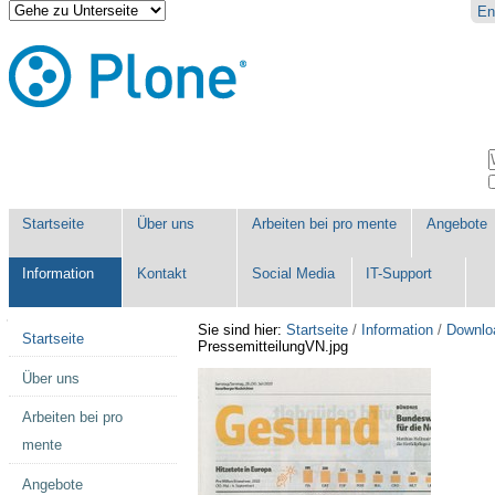
Direkt
Benutzerspezifische
En
zum
Werkzeuge
Inhalt
|
Direkt
zur
Navigation
Sektionen
W
E
Startseite
Über uns
Arbeiten bei pro mente
Angebote
Information
Kontakt
Social Media
IT-Support
Navigation
Sie sind hier:
Startseite
/
Information
/
Downlo
Startseite
PressemitteilungVN.jpg
Über uns
Arbeiten bei pro
mente
Angebote